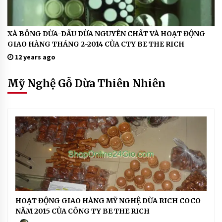
P
h
ò
XÀ BÔNG DỪA-DẦU DỪA NGUYÊN CHẤT VÀ HOẠT ĐỘNG
H
n
O
GIAO HÀNG THÁNG 2-2014 CỦA CTY BE THE RICH
Ạ
g
12 years ago
T
Đ
N
Ộ
N
h
Mỹ Nghệ Gỗ Dừa Thiên Nhiên
G
à
X
à
u
P
T
h
ò
h
n
g
i
T
hi
ê
ê
n
n
N
N
hi
ê
h
n:
H
HOẠT ĐỘNG GIAO HÀNG MỸ NGHỆ DỪA RICH COCO
R
i
O
ic
NĂM 2015 CỦA CÔNG TY BE THE RICH
Ạ
h
ê
T