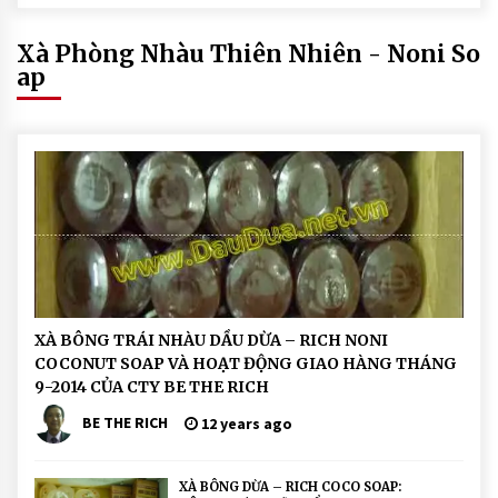
THÁNG 6-2014 CỦA CTY BE THE
g
RICH
M
ô
Xà Phòng Nhàu Thiên Nhiên - Noni So
i
ap
T
h
i
ê
n
N
h
i
ê
n
H
XÀ BÔNG TRÁI NHÀU DẦU DỪA – RICH NONI
O
COCONUT SOAP VÀ HOẠT ĐỘNG GIAO HÀNG THÁNG
Ạ
T
9-2014 CỦA CTY BE THE RICH
Đ
Ộ
BE THE RICH
12 years ago
N
G
H
o
XÀ BÔNG DỪA – RICH COCO SOAP: