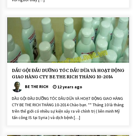
ó
c
H
O
Ạ
T
Đ
Ộ
N
G
D
DẦU GỘI ĐẦU DƯỠNG TÓC DẦU DỪA VÀ HOẠT ĐỘNG
ầ
GIAO HÀNG CTY BE THE RICH THÁNG 10-2014
u
G
BE THE RICH
ộ
12 years ago
i
Đ
DẦU GỘI ĐẦU DƯỠNG TÓC DẦU DỪA VÀ HOẠT ĐỘNG GIAO HÀNG
ầ
u
CTY BE THE RICH THÁNG 10-2014 Chào bạn. ** Tháng 10 là tháng
D
trên thế giới có nhiều sự kiện xảy ra về chính trị ( liên minh Mỹ
ư
ỡ
tấn công IS tại Syria ) và dịch bệnh […]
n
g
T
ó