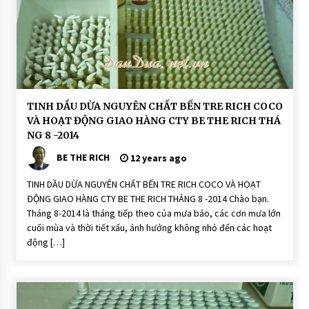
h
ò
n
g
N
h
à
u
T
h
i
D
TINH DẦU DỪA NGUYÊN CHẤT BẾN TRE RICH COCO
ê
ầ
n
VÀ HOẠT ĐỘNG GIAO HÀNG CTY BE THE RICH THÁ
u
N
D
NG 8 -2014
h
ừ
i
a
BE THE RICH
12 years ago
ê
R
n
i
-
c
TINH DẦU DỪA NGUYÊN CHẤT BẾN TRE RICH COCO VÀ HOẠT
N
h
o
ĐỘNG GIAO HÀNG CTY BE THE RICH THÁNG 8 -2014 Chào bạn.
C
n
o
Tháng 8-2014 là tháng tiếp theo của mưa bảo, các cơn mưa lớn
i
C
S
cuối mùa và thời tiết xấu, ảnh hưởng không nhỏ đến các hoạt
o
o
động […]
a
H
p
O
Ạ
T
Đ
Ộ
N