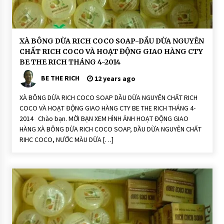
n:
R
ic
h
C
o
H
XÀ BÔNG DỪA RICH COCO SOAP-DẦU DỪA NGUYÊN
C
O
CHẤT RICH COCO VÀ HOẠT ĐỘNG GIAO HÀNG CTY
o
Ạ
S
T
BE THE RICH THÁNG 4-2014
o
Đ
a
Ộ
BE THE RICH
12 years ago
p
N
G
XÀ BÔNG DỪA RICH COCO SOAP DẦU DỪA NGUYÊN CHẤT RICH
H
o
COCO VÀ HOẠT ĐỘNG GIAO HÀNG CTY BE THE RICH THÁNG 4-
ạ
2014 Chào bạn. MỜI BẠN XEM HÌNH ẢNH HOẠT ĐỘNG GIAO
t
Đ
HÀNG XÀ BÔNG DỪA RICH COCO SOAP, DẦU DỪA NGUYÊN CHẤT
ộ
RIHC COCO, NƯỚC MÀU DỪA […]
n
g
X
à
P
h
ò
n
g
T
hi