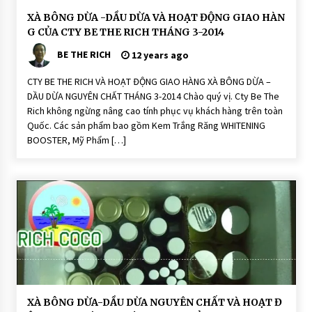
ê
n
H
XÀ BÔNG DỪA -DẦU DỪA VÀ HOẠT ĐỘNG GIAO HÀN
-
o
N
G CỦA CTY BE THE RICH THÁNG 3-2014
ạ
o
t
n
BE THE RICH
Đ
12 years ago
i
ộ
S
n
o
CTY BE THE RICH VÀ HOẠT ĐỘNG GIAO HÀNG XÀ BÔNG DỪA –
g
a
DẦU DỪA NGUYÊN CHẤT THÁNG 3-2014 Chào quý vị. Cty Be The
p
H
O
Rich không ngừng nâng cao tính phục vụ khách hàng trên toàn
X
Ạ
à
Quốc. Các sản phẩm bao gồm Kem Trắng Răng WHITENING
T
P
Đ
BOOSTER, Mỹ Phẩm […]
h
Ộ
ò
N
n
G
g
T
X
hi
à
ê
P
n
h
N
ò
hi
n
ê
g
n:
T
R
hi
ic
ê
h
n
C
N
o
H
hi
XÀ BÔNG DỪA-DẦU DỪA NGUYÊN CHẤT VÀ HOẠT Đ
C
O