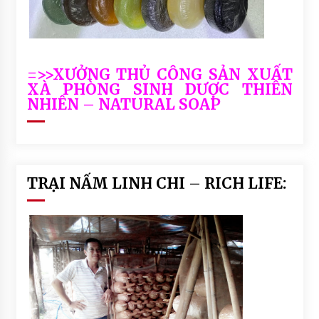
=>>XƯỞNG THỦ CÔNG SẢN XUẤT
XÀ PHÒNG SINH DƯỢC THIÊN
NHIÊN – NATURAL SOAP
TRẠI NẤM LINH CHI – RICH LIFE: