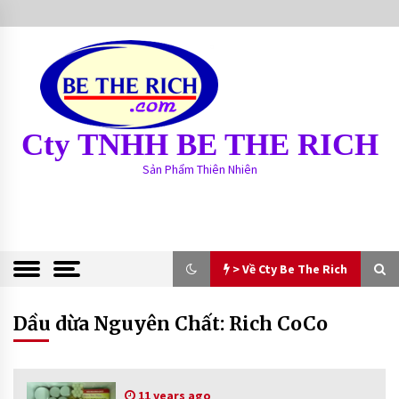
S
k
i
p
t
o
c
Cty TNHH BE THE RICH
o
n
Sản Phẩm Thiên Nhiên
t
e
n
t
> Về Cty Be The Rich
> Về Cty Be The Rich
Dầu dừa Nguyên Chất: Rich CoCo
BE THE RICH
13 years ago
11 years ago