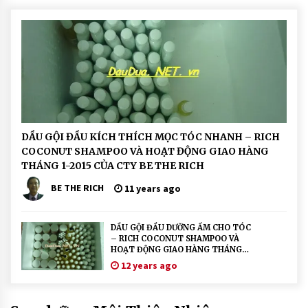
hi
ê
n
N
hi
ê
n:
Ri
D
DẦU GỘI ĐẦU KÍCH THÍCH MỌC TÓC NHANH – RICH
ầ
c
COCONUT SHAMPOO VÀ HOẠT ĐỘNG GIAO HÀNG
u
G
h
THÁNG 1-2015 CỦA CTY BE THE RICH
ộ
C
i
BE THE RICH
11 years ago
Đ
o
ầ
u
C
D
DẦU GỘI ĐẦU DƯỠNG ẨM CHO TÓC
ư
o
– RICH COCONUT SHAMPOO VÀ
ỡ
n
S
HOẠT ĐỘNG GIAO HÀNG THÁNG
g
12-2014 – CTY BE THE RICH
12 years ago
o
T
ó
a
c
p
H