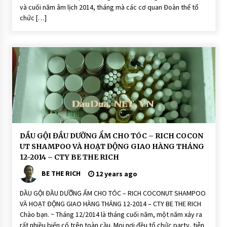
n
và cuối năm âm lịch 2014, tháng mà các cơ quan Đoàn thể tổ
g
T
chức […]
ó
c
H
O
Ạ
T
Đ
Ộ
N
G
D
DẦU GỘI ĐẦU DƯỠNG ẨM CHO TÓC – RICH COCON
ầ
UT SHAMPOO VÀ HOẠT ĐỘNG GIAO HÀNG THÁNG
u
G
12-2014 – CTY BE THE RICH
ộ
i
BE THE RICH
12 years ago
Đ
ầ
u
DẦU GỘI ĐẦU DƯỠNG ẨM CHO TÓC – RICH COCONUT SHAMPOO
D
VÀ HOẠT ĐỘNG GIAO HÀNG THÁNG 12-2014 – CTY BE THE RICH
ư
ỡ
Chào bạn. ~ Tháng 12/2014 là tháng cuối năm, một năm xảy ra
n
rất nhiều biến cố trên toàn cầu. Mọi nơi đều tổ chức party, tiễn
g