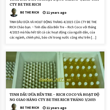
ầ
CTY BE THE RICH
u
D
BE THE RICH
ừ
11 years ago
a
R
TINH DẦU DỪA VÀ HOẠT ĐỘNG THÁNG 4/2015 CỦA CTY BE THE
i
c
RICH Chào bạn. ~ Tinh dầu dừa Bến Tre – Rich Coco với tháng
h
4/2015 mà hầu hết tất cả các hoạt động của người dân, của
C
o
các ngành, chính phủ, báo chí trong nước cũng như trên […]
C
o
H
O
Ạ
T
Đ
Ộ
N
G
D
TINH DẦU DỪA BẾN TRE – RICH COCO VÀ HOẠT ĐỘ
ầ
NG GIAO HÀNG CTY BE THE RICH THÁNG 3/2015
u
D
BE THE RICH
ừ
11 years ago