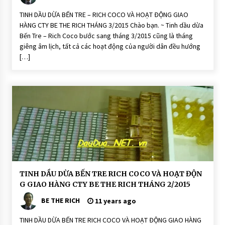
a
R
TINH DẦU DỪA BẾN TRE – RICH COCO VÀ HOẠT ĐỘNG GIAO
i
c
HÀNG CTY BE THE RICH THÁNG 3/2015 Chào bạn. ~ Tinh dầu dừa
h
Bến Tre – Rich Coco bước sang tháng 3/2015 cũng là tháng
C
o
giêng âm lịch, tất cả các hoạt động của người dân đều hướng
C
[…]
o
H
O
Ạ
T
Đ
Ộ
N
G
H
TINH DẦU DỪA BẾN TRE RICH COCO VÀ HOẠT ĐỘN
O
G GIAO HÀNG CTY BE THE RICH THÁNG 2/2015
Ạ
T
BE THE RICH
Đ
11 years ago
Ộ
N
TINH DẦU DỪA BẾN TRE RICH COCO VÀ HOẠT ĐỘNG GIAO HÀNG
G