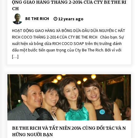
ê
ỘNG GIAO HÀNG THÁNG 2-2014 CỦA CTY BE THE RI
o
Ạ
n:
S
T
R
CH
o
Đ
ic
a
Ộ
h
BE THE RICH
12 years ago
p
N
C
G
o
C
HOẠT ĐỘNG GIAO HÀNG XÀ BÔNG DỪA-DẦU DỪA NGUYÊN C HẤT
X
o
à
RICH COCO THÁNG 2-2014 CỦA CTY BE THE RICH Chào bạn. Sự
S
P
o
xuất hiện xà bông dừa RICH COCO SOAP trên thị trường đánh
h
a
ò
dấu một bước tiến quan trọng của Cty Be The Rich. Bởi vì với
p
n
[…]
g
T
hi
ê
n
N
hi
ê
n:
R
ic
h
C
o
C
o
S
C
BE THE RICH VÀ TẤT NIÊN 2014 CÙNG ĐỐI TÁC VÀ N
o
ộ
HỮNG NGƯỜI BẠN
a
n