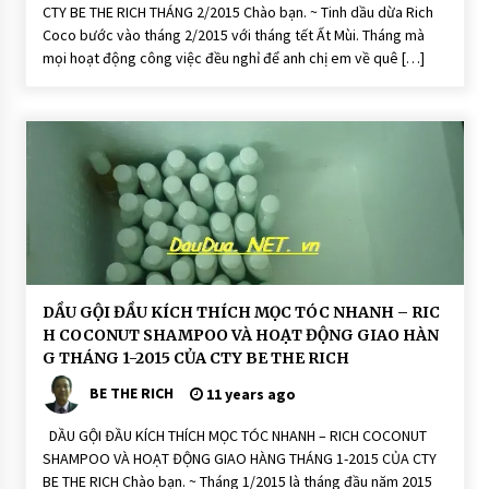
CTY BE THE RICH THÁNG 2/2015 Chào bạn. ~ Tinh dầu dừa Rich
Coco bước vào tháng 2/2015 với tháng tết Ất Mùi. Tháng mà
mọi hoạt động công việc đều nghỉ để anh chị em về quê […]
D
DẦU GỘI ĐẦU KÍCH THÍCH MỌC TÓC NHANH – RIC
ầ
H COCONUT SHAMPOO VÀ HOẠT ĐỘNG GIAO HÀN
u
G
G THÁNG 1-2015 CỦA CTY BE THE RICH
ộ
i
BE THE RICH
11 years ago
Đ
ầ
u
DẦU GỘI ĐẦU KÍCH THÍCH MỌC TÓC NHANH – RICH COCONUT
D
SHAMPOO VÀ HOẠT ĐỘNG GIAO HÀNG THÁNG 1-2015 CỦA CTY
ư
ỡ
BE THE RICH Chào bạn. ~ Tháng 1/2015 là tháng đầu năm 2015