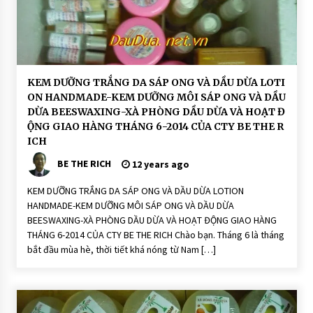
ê
n
N
h
i
ê
n
H
KEM DƯỠNG TRẮNG DA SÁP ONG VÀ DẦU DỪA LOTI
O
ON HANDMADE-KEM DƯỠNG MÔI SÁP ONG VÀ DẦU
Ạ
T
DỪA BEESWAXING-XÀ PHÒNG DẦU DỪA VÀ HOẠT Đ
Đ
ỘNG GIAO HÀNG THÁNG 6-2014 CỦA CTY BE THE R
Ộ
N
ICH
G
BE THE RICH
12 years ago
S
o
n
KEM DƯỠNG TRẮNG DA SÁP ONG VÀ DẦU DỪA LOTION
d
ư
HANDMADE-KEM DƯỠNG MÔI SÁP ONG VÀ DẦU DỪA
ỡ
BEESWAXING-XÀ PHÒNG DẦU DỪA VÀ HOẠT ĐỘNG GIAO HÀNG
n
g
THÁNG 6-2014 CỦA CTY BE THE RICH Chào bạn. Tháng 6 là tháng
M
bắt đầu mùa hè, thời tiết khá nóng từ Nam […]
ô
i
T
h
i
ê
n