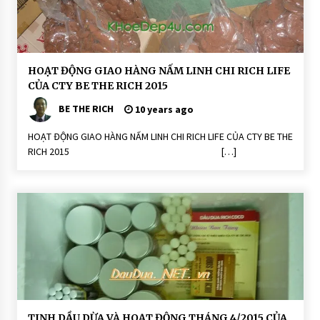
H
HOẠT ĐỘNG GIAO HÀNG NẤM LINH CHI RICH LIFE
O
CỦA CTY BE THE RICH 2015
Ạ
T
BE THE RICH
Đ
10 years ago
Ộ
N
HOẠT ĐỘNG GIAO HÀNG NẤM LINH CHI RICH LIFE CỦA CTY BE THE
G
RICH 2015 […]
H
o
ạ
t
Đ
ộ
n
g
N
ấ
m
Li
n
h
C
hi
D
TINH DẦU DỪA VÀ HOẠT ĐỘNG THÁNG 4/2015 CỦA