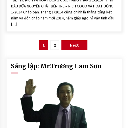
BE THE RICH VÀ HOẠT ĐỘNG GIAO HÀNG THÁNG 1-2014 TINH
i
c
DẦU DỪA NGUYÊN CHẤT BẾN TRE – RICH COCO VÀ HOẠT ĐỘNG
h
1-2014 Chào bạn. Tháng 1/2014 cũng chính là tháng tổng kết
C
o
năm và đón chào năm mới 2014, năm giáp ngọ. Vì vậy tinh dầu
C
[…]
o
H
O
Ạ
Posts
T
1
2
Next
Đ
Ộ
pagination
N
G
Sáng lập: Mr.Trương Lam Sơn
H
o
ạ
t
Đ
ộ
n
g