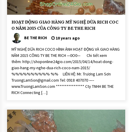
i
S
o
a
p
H
HOẠT ĐỘNG GIAO HÀNG MỸ NGHỆ DỪA RICH COC
O
O NĂM 2015 CỦA CÔNG TY BE THE RICH
Ạ
T
BE THE RICH
Đ
10 years ago
Ộ
N
MỸ NGHỆ DỪA RICH COCO HÌNH ẢNH HOẠT ĐỘNG VÀ GIAO HÀNG
G
NĂM 2015 CÔNG TY BE THE RICH —0O0— Chi tiết xem
M
ỹ
thêm: http://shoponline24gio.com/2015/04/14/hoat-dong-
N
giao-hang-my-nghe-dua-rich-coco-nam-2015/
g
h
%%%%%%%%%% %% LIÊN HỆ: Mr. Trương Lam Sơn
ệ
TruongLamSon@gmail.com Tel: 0918 407070 —–
D
ừ
www.TruongLamSon.com **************** Cty TNHH BE THE
a
RICH Connecting […]