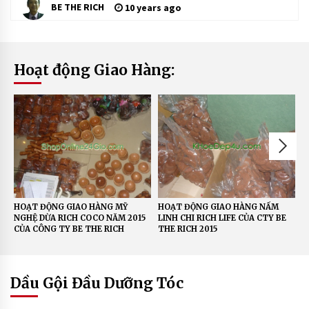
C
BE THE RICH
Đ
10 years ago
n
o
Ộ
C
N
-
o
G
S
N
o
M
a
o
ỹ
Hoạt động Giao Hàng:
p
N
n
g
h
i
ệ
D
S
ừ
a
o
a
p
X
à
HOẠT ĐỘNG GIAO HÀNG MỸ
HOẠT ĐỘNG GIAO HÀNG NẤM
T
P
NGHỆ DỪA RICH COCO NĂM 2015
LINH CHI RICH LIFE CỦA CTY BE
T
CỦA CÔNG TY BE THE RICH
THE RICH 2015
R
h
ò
n
Dầu Gội Đầu Dưỡng Tóc
g
T