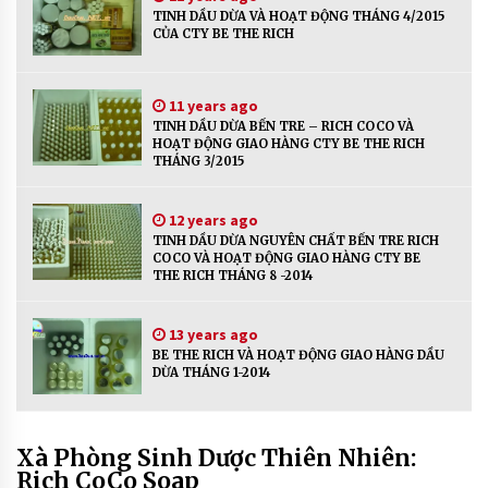
TINH DẦU DỪA VÀ HOẠT ĐỘNG THÁNG 4/2015
CỦA CTY BE THE RICH
CONNECTING FRIENDS – CONNECTI
NG LOVE: SLOGAN CỦA CTY TNHH BE
11 years ago
THE RICH
TINH DẦU DỪA BẾN TRE – RICH COCO VÀ
13 years ago
HOẠT ĐỘNG GIAO HÀNG CTY BE THE RICH
THÁNG 3/2015
12 years ago
TINH DẦU DỪA NGUYÊN CHẤT BẾN TRE RICH
COCO VÀ HOẠT ĐỘNG GIAO HÀNG CTY BE
THE RICH THÁNG 8 -2014
13 years ago
BE THE RICH VÀ HOẠT ĐỘNG GIAO HÀNG DẦU
DỪA THÁNG 1-2014
Xà Phòng Sinh Dược Thiên Nhiên:
Rich CoCo Soap