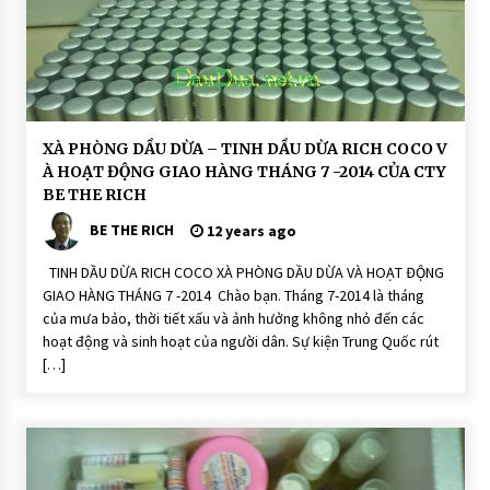
G
H
XÀ PHÒNG DẦU DỪA – TINH DẦU DỪA RICH COCO V
O
À HOẠT ĐỘNG GIAO HÀNG THÁNG 7 -2014 CỦA CTY
Ạ
T
BE THE RICH
Đ
Ộ
BE THE RICH
12 years ago
N
G
TINH DẦU DỪA RICH COCO XÀ PHÒNG DẦU DỪA VÀ HOẠT ĐỘNG
S
o
GIAO HÀNG THÁNG 7 -2014 Chào bạn. Tháng 7-2014 là tháng
n
của mưa bảo, thời tiết xấu và ảnh hưởng không nhỏ đến các
d
ư
hoạt động và sinh hoạt của người dân. Sự kiện Trung Quốc rút
ỡ
[…]
n
g
M
ô
i
T
h
i