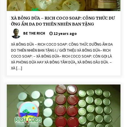
ê
n
N
hi
ê
H
XÀ BÔNG DỪA – RICH COCO SOAP: CÔNG THỨC DƯ
n:
o
R
ỠNG ẨM DA DO THIÊN NHIÊN BAN TẶNG
ạ
ic
t
h
BE THE RICH
Đ
12 years ago
C
ộ
o
n
C
XÀ BÔNG DỪA – RICH COCO SOAP: CÔNG THỨC DƯỠNG ẨM DA
g
o
DO THIÊN NHIÊN BAN TẶNG I./ GIỚI THIỆU XÀ BÔNG DỪA– RICH
S
X
o
à
COCO SOAP: – XÀ BÔNG DỪA– RICH COCO SOAP: CÒN GỌI LÀ
a
P
XÀ PHÒNG DỪA HAY XÀ BÔNG TẮM DỪA, XÀ BÔNG DẦU DỪA. –
p
h
ò
XÀ […]
n
g
N
h
à
u
T
h
i
ê
n
N
h
i