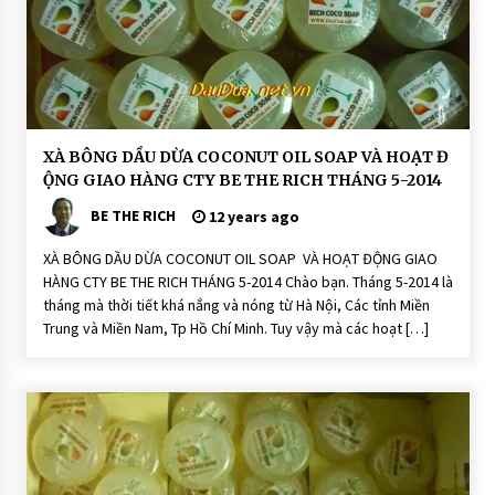
N
h
i
ê
n
H
XÀ BÔNG DẦU DỪA COCONUT OIL SOAP VÀ HOẠT Đ
O
ỘNG GIAO HÀNG CTY BE THE RICH THÁNG 5-2014
Ạ
T
BE THE RICH
Đ
12 years ago
Ộ
N
XÀ BÔNG DẦU DỪA COCONUT OIL SOAP VÀ HOẠT ĐỘNG GIAO
G
HÀNG CTY BE THE RICH THÁNG 5-2014 Chào bạn. Tháng 5-2014 là
X
à
tháng mà thời tiết khá nắng và nóng từ Hà Nội, Các tỉnh Miền
P
Trung và Miền Nam, Tp Hồ Chí Minh. Tuy vậy mà các hoạt […]
h
ò
n
g
T
hi
ê
n
N
hi
ê