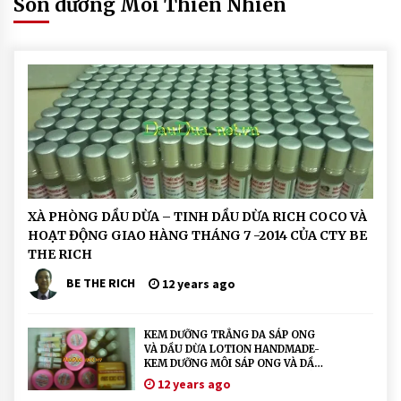
Son dưỡng Môi Thiên Nhiên
O
Ạ
T
Đ
Ộ
N
G
H
XÀ PHÒNG DẦU DỪA – TINH DẦU DỪA RICH COCO VÀ
O
HOẠT ĐỘNG GIAO HÀNG THÁNG 7 -2014 CỦA CTY BE
Ạ
T
THE RICH
Đ
Ộ
BE THE RICH
12 years ago
N
G
S
o
KEM DƯỠNG TRẮNG DA SÁP ONG
n
VÀ DẦU DỪA LOTION HANDMADE-
d
KEM DƯỠNG MÔI SÁP ONG VÀ DẦU
ư
DỪA BEESWAXING-XÀ PHÒNG DẦU
12 years ago
ỡ
DỪA VÀ HOẠT ĐỘNG GIAO HÀNG
n