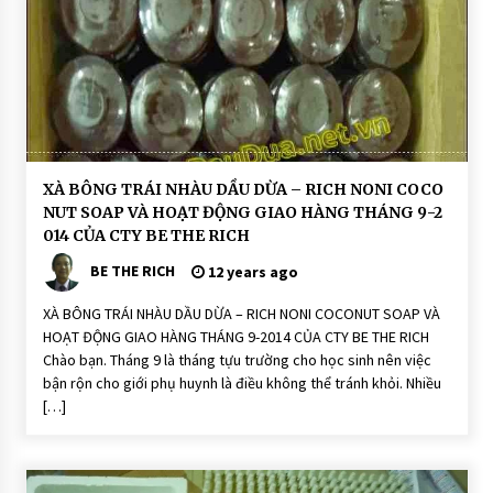
c
H
O
Ạ
T
Đ
Ộ
N
G
H
XÀ BÔNG TRÁI NHÀU DẦU DỪA – RICH NONI COCO
O
NUT SOAP VÀ HOẠT ĐỘNG GIAO HÀNG THÁNG 9-2
Ạ
T
014 CỦA CTY BE THE RICH
Đ
Ộ
BE THE RICH
12 years ago
N
G
XÀ BÔNG TRÁI NHÀU DẦU DỪA – RICH NONI COCONUT SOAP VÀ
H
o
HOẠT ĐỘNG GIAO HÀNG THÁNG 9-2014 CỦA CTY BE THE RICH
ạ
Chào bạn. Tháng 9 là tháng tựu trường cho học sinh nên việc
t
Đ
bận rộn cho giới phụ huynh là điều không thể tránh khỏi. Nhiều
ộ
[…]
n
g
X
à
P