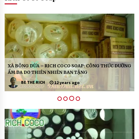
H
XÀ BÔNG DỪA – RICH COCO SOAP: CÔNG THỨC DƯỠNG
ẨM DA DO THIÊN NHIÊN BAN TẶNG
o
ạ
BE THE RICH
12 years ago
t
Đ
ộ
n
g
X
à