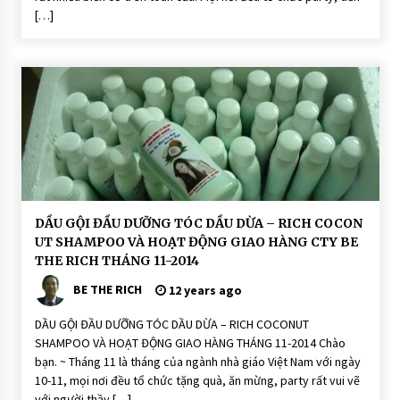
T
[…]
ó
c
H
O
Ạ
T
Đ
Ộ
N
G
D
DẦU GỘI ĐẦU DƯỠNG TÓC DẦU DỪA – RICH COCON
ầ
UT SHAMPOO VÀ HOẠT ĐỘNG GIAO HÀNG CTY BE
u
G
THE RICH THÁNG 11-2014
ộ
i
BE THE RICH
12 years ago
Đ
ầ
u
DẦU GỘI ĐẦU DƯỠNG TÓC DẦU DỪA – RICH COCONUT
D
SHAMPOO VÀ HOẠT ĐỘNG GIAO HÀNG THÁNG 11-2014 Chào
ư
ỡ
bạn. ~ Tháng 11 là tháng của ngành nhà giáo Việt Nam với ngày
n
10-11, mọi nơi đều tổ chức tặng quà, ăn mừng, party rất vui vẽ
g
T
với người thầy […]