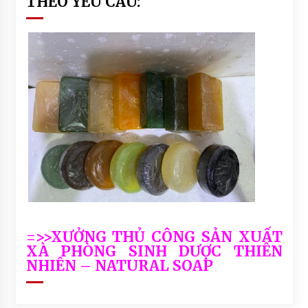
THEO YÊU CẦU:
=>>XƯỞNG THỦ CÔNG SẢN XUẤT
XÀ PHÒNG SINH DƯỢC THIÊN
NHIÊN – NATURAL SOAP