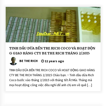
CONNECTING FRIENDS – CONNECTI
NG LOVE: SLOGAN CỦA CTY TNHH BE
THE RICH
13 years ago
H
TINH DẦU DỪA BẾN TRE RICH COCO VÀ HOẠT ĐỘN
O
G GIAO HÀNG CTY BE THE RICH THÁNG 2/2015
Ạ
T
BE THE RICH
Đ
11 years ago
Ộ
N
TINH DẦU DỪA BẾN TRE RICH COCO VÀ HOẠT ĐỘNG GIAO HÀNG
G
CTY BE THE RICH THÁNG 2/2015 Chào bạn. ~ Tinh dầu dừa Rich
Coco bước vào tháng 2/2015 với tháng tết Ất Mùi. Tháng mà
mọi hoạt động công việc đều nghỉ để anh chị em về quê […]