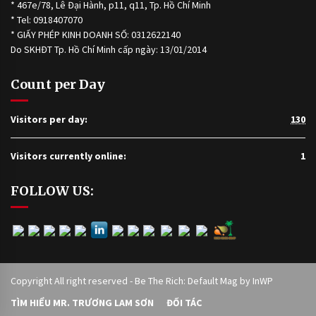
* 467e/78, Lê Đại Hành, p11, q11, Tp. Hồ Chí Minh
* Tel: 0918407070
* GIẤY PHÉP KINH DOANH SỐ: 0312622140
Do SKHĐT Tp. Hồ Chí Minh cấp ngày: 13/01/2014
Count per Day
Visitors per day:
130
Visitors currently online:
1
FOLLOW US:
Copyright All right reserved - Be The Rich: Default Mag by
InWP
TÌM HIỂU MR. TRƯƠNG LAM SƠN
ĐỐI TÁC