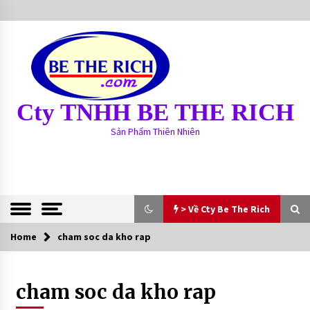
S
k
i
p
t
o
c
Cty TNHH BE THE RICH
o
n
Sản Phẩm Thiên Nhiên
t
e
n
t
> Về Cty Be The Rich
Home
> Về Cty Be The Rich
cham soc da kho rap
BE THE RICH
cham soc da kho rap
13 years ago