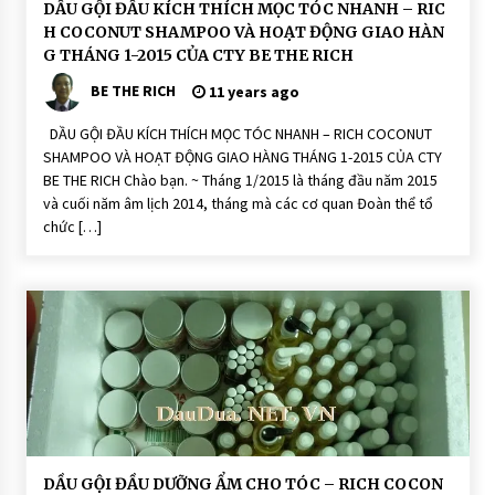
D
DẦU GỘI ĐẦU KÍCH THÍCH MỌC TÓC NHANH – RIC
ầ
H COCONUT SHAMPOO VÀ HOẠT ĐỘNG GIAO HÀN
u
G
G THÁNG 1-2015 CỦA CTY BE THE RICH
ộ
i
BE THE RICH
11 years ago
Đ
ầ
u
DẦU GỘI ĐẦU KÍCH THÍCH MỌC TÓC NHANH – RICH COCONUT
D
SHAMPOO VÀ HOẠT ĐỘNG GIAO HÀNG THÁNG 1-2015 CỦA CTY
ư
ỡ
BE THE RICH Chào bạn. ~ Tháng 1/2015 là tháng đầu năm 2015
n
và cuối năm âm lịch 2014, tháng mà các cơ quan Đoàn thể tổ
g
T
chức […]
ó
c
H
O
Ạ
T
Đ
Ộ
N
G
D
DẦU GỘI ĐẦU DƯỠNG ẨM CHO TÓC – RICH COCON