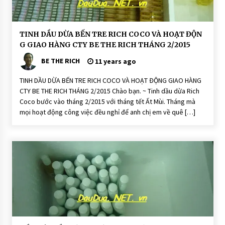
H
TINH DẦU DỪA BẾN TRE RICH COCO VÀ HOẠT ĐỘN
O
G GIAO HÀNG CTY BE THE RICH THÁNG 2/2015
Ạ
T
BE THE RICH
Đ
11 years ago
Ộ
N
TINH DẦU DỪA BẾN TRE RICH COCO VÀ HOẠT ĐỘNG GIAO HÀNG
G
CTY BE THE RICH THÁNG 2/2015 Chào bạn. ~ Tinh dầu dừa Rich
Coco bước vào tháng 2/2015 với tháng tết Ất Mùi. Tháng mà
mọi hoạt động công việc đều nghỉ để anh chị em về quê […]