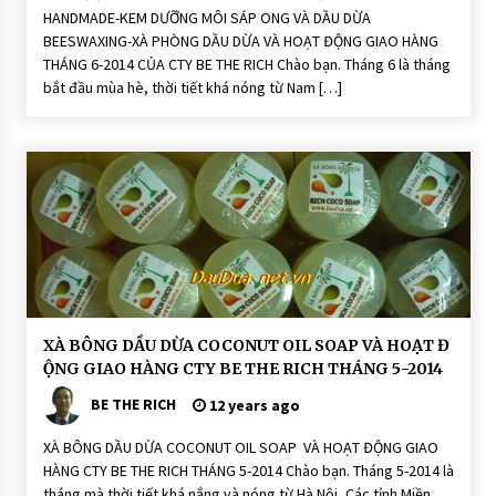
d
ư
HANDMADE-KEM DƯỠNG MÔI SÁP ONG VÀ DẦU DỪA
ỡ
BEESWAXING-XÀ PHÒNG DẦU DỪA VÀ HOẠT ĐỘNG GIAO HÀNG
n
g
THÁNG 6-2014 CỦA CTY BE THE RICH Chào bạn. Tháng 6 là tháng
M
bắt đầu mùa hè, thời tiết khá nóng từ Nam […]
ô
i
T
h
i
ê
n
N
h
i
ê
n
H
XÀ BÔNG DẦU DỪA COCONUT OIL SOAP VÀ HOẠT Đ
O
ỘNG GIAO HÀNG CTY BE THE RICH THÁNG 5-2014
Ạ
T
BE THE RICH
Đ
12 years ago
Ộ
N
XÀ BÔNG DẦU DỪA COCONUT OIL SOAP VÀ HOẠT ĐỘNG GIAO
G
HÀNG CTY BE THE RICH THÁNG 5-2014 Chào bạn. Tháng 5-2014 là
X
à
tháng mà thời tiết khá nắng và nóng từ Hà Nội, Các tỉnh Miền