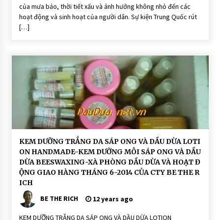
n
của mưa bảo, thời tiết xấu và ảnh hưởng không nhỏ đến các
d
ư
hoạt động và sinh hoạt của người dân. Sự kiện Trung Quốc rút
ỡ
[…]
n
g
M
ô
i
T
h
i
ê
n
N
h
i
ê
n
H
KEM DƯỠNG TRẮNG DA SÁP ONG VÀ DẦU DỪA LOTI
O
ON HANDMADE-KEM DƯỠNG MÔI SÁP ONG VÀ DẦU
Ạ
T
DỪA BEESWAXING-XÀ PHÒNG DẦU DỪA VÀ HOẠT Đ
Đ
ỘNG GIAO HÀNG THÁNG 6-2014 CỦA CTY BE THE R
Ộ
N
ICH
G
BE THE RICH
12 years ago
S
o
n
KEM DƯỠNG TRẮNG DA SÁP ONG VÀ DẦU DỪA LOTION