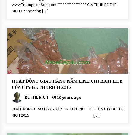
D
ừ
www.TruongLamSon.com **************** Cty TNHH BE THE
a
RICH Connecting […]
H
HOẠT ĐỘNG GIAO HÀNG NẤM LINH CHI RICH LIFE
o
CỦA CTY BE THE RICH 2015
ạ
t
BE THE RICH
Đ
10 years ago
ộ
n
HOẠT ĐỘNG GIAO HÀNG NẤM LINH CHI RICH LIFE CỦA CTY BE THE
g
RICH 2015 […]
H
O
Ạ
T
Đ