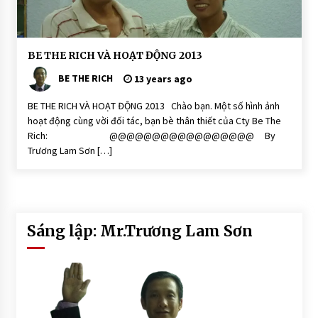
o
ạ
t
Đ
ộ
C
n
BE THE RICH VÀ HOẠT ĐỘNG 2013
ộ
g
n
BE THE RICH
13 years ago
g
Đ
ồ
BE THE RICH VÀ HOẠT ĐỘNG 2013 Chào bạn. Một số hình ảnh
n
hoạt động cùng vời đối tác, bạn bè thân thiết của Cty Be The
g
Rich: @@@@@@@@@@@@@@@@@ By
H
o
Trương Lam Sơn […]
ạ
t
Đ
ộ
n
g
H
Sáng lập: Mr.Trương Lam Sơn
O
Ạ
T
Đ
Ộ
N
G