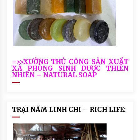
=>>XƯỞNG THỦ CÔNG SẢN XUẤT
XÀ PHÒNG SINH DƯỢC THIÊN
NHIÊN – NATURAL SOAP
TRẠI NẤM LINH CHI – RICH LIFE: