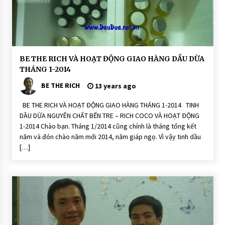
t
Đ
ộ
n
g
D
BE THE RICH VÀ HOẠT ĐỘNG GIAO HÀNG DẦU DỪA
ầ
THÁNG 1-2014
u
D
BE THE RICH
ừ
13 years ago
a
R
BE THE RICH VÀ HOẠT ĐỘNG GIAO HÀNG THÁNG 1-2014 TINH
i
c
DẦU DỪA NGUYÊN CHẤT BẾN TRE – RICH COCO VÀ HOẠT ĐỘNG
h
1-2014 Chào bạn. Tháng 1/2014 cũng chính là tháng tổng kết
C
o
năm và đón chào năm mới 2014, năm giáp ngọ. Vì vậy tinh dầu
C
[…]
o
H
O
Ạ
T
Đ
Ộ
N
G
H