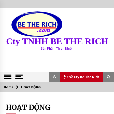
S
k
i
p
t
o
c
Cty TNHH BE THE RICH
o
n
Sản Phẩm Thiên Nhiên
t
e
n
t
> Về Cty Be The Rich
Home
> Về Cty Be The Rich
HOẠT ĐỘNG
BE THE RICH
HOẠT ĐỘNG
13 years ago