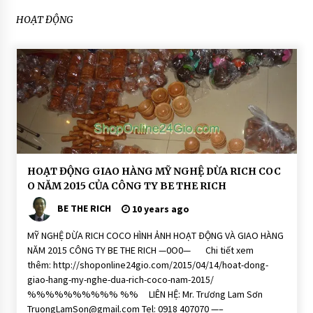
HOẠT ĐỘNG
CONNECTING FRIENDS – CONNECTI
NG LOVE: SLOGAN CỦA CTY TNHH BE
THE RICH
13 years ago
H
HOẠT ĐỘNG GIAO HÀNG MỸ NGHỆ DỪA RICH COC
O
O NĂM 2015 CỦA CÔNG TY BE THE RICH
Ạ
T
BE THE RICH
Đ
10 years ago
Ộ
N
MỸ NGHỆ DỪA RICH COCO HÌNH ẢNH HOẠT ĐỘNG VÀ GIAO HÀNG
G
NĂM 2015 CÔNG TY BE THE RICH —0O0— Chi tiết xem
M
ỹ
thêm: http://shoponline24gio.com/2015/04/14/hoat-dong-
N
giao-hang-my-nghe-dua-rich-coco-nam-2015/
g
h
%%%%%%%%%% %% LIÊN HỆ: Mr. Trương Lam Sơn
ệ
TruongLamSon@gmail.com Tel: 0918 407070 —–