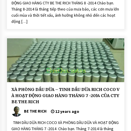
o
ĐỘNG GIAO HÀNG CTY BE THE RICH THÁNG 8 -2014 Chào bạn.
C
n
o
Tháng 8-2014 là tháng tiếp theo của mưa bảo, các cơn mưa lớn
i
C
S
cuối mùa và thời tiết xấu, ảnh hưởng không nhỏ đến các hoạt
o
o
động […]
a
H
p
O
Ạ
T
Đ
Ộ
N
G
H
XÀ PHÒNG DẦU DỪA – TINH DẦU DỪA RICH COCO V
O
À HOẠT ĐỘNG GIAO HÀNG THÁNG 7 -2014 CỦA CTY
Ạ
T
BE THE RICH
Đ
Ộ
BE THE RICH
12 years ago
N
G
TINH DẦU DỪA RICH COCO XÀ PHÒNG DẦU DỪA VÀ HOẠT ĐỘNG
S
o
GIAO HÀNG THÁNG 7 -2014 Chào bạn. Tháng 7-2014 là tháng