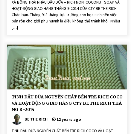
XÀ BÔNG TRÁI NHÀU DẦU DỪA – RICH NONI COCONUT SOAP VÀ
H
o
HOẠT ĐỘNG GIAO HÀNG THÁNG 9-2014 CỦA CTY BE THE RICH
ạ
Chào bạn. Tháng 9 là tháng tựu trường cho học sinh nên việc
t
Đ
bận rộn cho giới phụ huynh là điều không thể tránh khỏi. Nhiều
ộ
[…]
n
g
X
à
P
h
ò
n
g
N
h
à
u
T
h
i
D
TINH DẦU DỪA NGUYÊN CHẤT BẾN TRE RICH COCO
ê
ầ
n
VÀ HOẠT ĐỘNG GIAO HÀNG CTY BE THE RICH THÁ
u
N
D
NG 8 -2014
h
ừ
i
a
BE THE RICH
12 years ago
ê
R
n
i
-
c
TINH DẦU DỪA NGUYÊN CHẤT BẾN TRE RICH COCO VÀ HOẠT
N
h