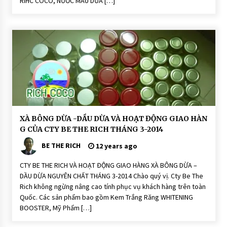
RIHC COCO, NƯỚC MÀU DỪA […]
N
G
X
à
P
h
ò
n
g
T
hi
ê
n
N
hi
ê
H
XÀ BÔNG DỪA -DẦU DỪA VÀ HOẠT ĐỘNG GIAO HÀN
n:
O
R
G CỦA CTY BE THE RICH THÁNG 3-2014
Ạ
ic
T
h
BE THE RICH
Đ
12 years ago
C
Ộ
o
N
C
CTY BE THE RICH VÀ HOẠT ĐỘNG GIAO HÀNG XÀ BÔNG DỪA –
G
o
DẦU DỪA NGUYÊN CHẤT THÁNG 3-2014 Chào quý vị. Cty Be The
S
H
o
o
Rich không ngừng nâng cao tính phục vụ khách hàng trên toàn
a
ạ
Quốc. Các sản phẩm bao gồm Kem Trắng Răng WHITENING
p
t
Đ
BOOSTER, Mỹ Phẩm […]
ộ
n