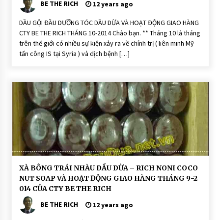
BE THE RICH
ộ
12 years ago
i
Đ
DẦU GỘI ĐẦU DƯỠNG TÓC DẦU DỪA VÀ HOẠT ĐỘNG GIAO HÀNG
ầ
u
CTY BE THE RICH THÁNG 10-2014 Chào bạn. ** Tháng 10 là tháng
D
trên thế giới có nhiều sự kiện xảy ra về chính trị ( liên minh Mỹ
ư
ỡ
tấn công IS tại Syria ) và dịch bệnh […]
n
g
T
ó
c
H
O
Ạ
T
Đ
Ộ
N
G
H
XÀ BÔNG TRÁI NHÀU DẦU DỪA – RICH NONI COCO
O
NUT SOAP VÀ HOẠT ĐỘNG GIAO HÀNG THÁNG 9-2
Ạ
T
014 CỦA CTY BE THE RICH
Đ
Ộ
BE THE RICH
12 years ago
N
G