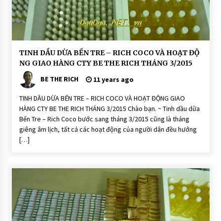
N
G
D
TINH DẦU DỪA BẾN TRE – RICH COCO VÀ HOẠT ĐỘ
ầ
NG GIAO HÀNG CTY BE THE RICH THÁNG 3/2015
u
D
BE THE RICH
ừ
11 years ago
a
R
TINH DẦU DỪA BẾN TRE – RICH COCO VÀ HOẠT ĐỘNG GIAO
i
c
HÀNG CTY BE THE RICH THÁNG 3/2015 Chào bạn. ~ Tinh dầu dừa
h
Bến Tre – Rich Coco bước sang tháng 3/2015 cũng là tháng
C
o
giêng âm lịch, tất cả các hoạt động của người dân đều hướng
C
[…]
o
H
O
Ạ
T
Đ
Ộ
N
G