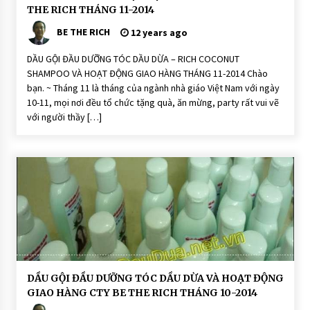
G
THE RICH THÁNG 11-2014
ộ
i
BE THE RICH
12 years ago
Đ
ầ
u
DẦU GỘI ĐẦU DƯỠNG TÓC DẦU DỪA – RICH COCONUT
D
SHAMPOO VÀ HOẠT ĐỘNG GIAO HÀNG THÁNG 11-2014 Chào
ư
ỡ
bạn. ~ Tháng 11 là tháng của ngành nhà giáo Việt Nam với ngày
n
10-11, mọi nơi đều tổ chức tặng quà, ăn mừng, party rất vui vẽ
g
T
với người thầy […]
ó
c
H
O
Ạ
T
Đ
Ộ
N
G
D
DẦU GỘI ĐẦU DƯỠNG TÓC DẦU DỪA VÀ HOẠT ĐỘNG
ầ
GIAO HÀNG CTY BE THE RICH THÁNG 10-2014
u
G