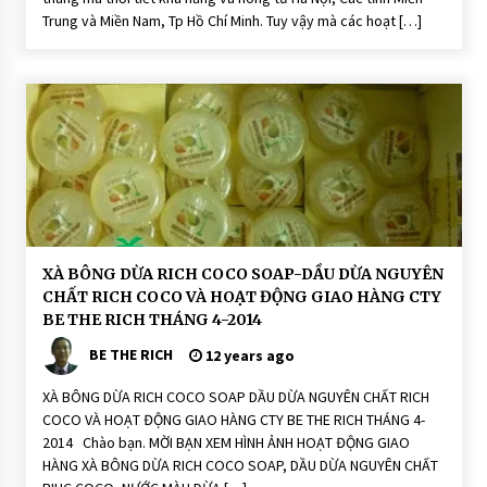
P
Trung và Miền Nam, Tp Hồ Chí Minh. Tuy vậy mà các hoạt […]
h
ò
n
g
T
hi
ê
n
N
hi
ê
n:
R
ic
h
C
o
H
XÀ BÔNG DỪA RICH COCO SOAP-DẦU DỪA NGUYÊN
C
o
CHẤT RICH COCO VÀ HOẠT ĐỘNG GIAO HÀNG CTY
o
ạ
S
t
BE THE RICH THÁNG 4-2014
o
Đ
a
ộ
BE THE RICH
12 years ago
p
n
g
XÀ BÔNG DỪA RICH COCO SOAP DẦU DỪA NGUYÊN CHẤT RICH
H
O
COCO VÀ HOẠT ĐỘNG GIAO HÀNG CTY BE THE RICH THÁNG 4-
Ạ
2014 Chào bạn. MỜI BẠN XEM HÌNH ẢNH HOẠT ĐỘNG GIAO
T
Đ
HÀNG XÀ BÔNG DỪA RICH COCO SOAP, DẦU DỪA NGUYÊN CHẤT
Ộ