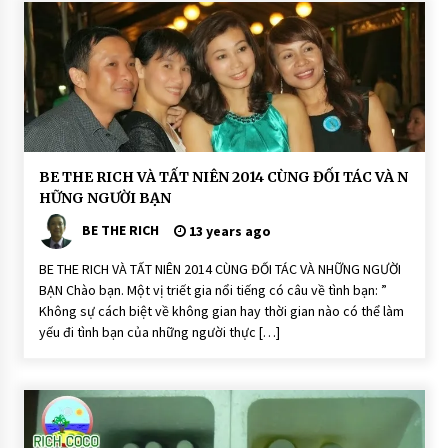
n
N
hi
ê
n:
R
ic
h
C
o
C
o
S
C
BE THE RICH VÀ TẤT NIÊN 2014 CÙNG ĐỐI TÁC VÀ N
o
ộ
HỮNG NGƯỜI BẠN
a
n
p
g
BE THE RICH
Đ
13 years ago
ồ
n
BE THE RICH VÀ TẤT NIÊN 2014 CÙNG ĐỐI TÁC VÀ NHỮNG NGƯỜI
g
BẠN Chào bạn. Một vị triết gia nổi tiếng có câu về tình bạn: ”
H
O
Không sự cách biệt về không gian hay thời gian nào có thể làm
Ạ
yếu đi tình bạn của những người thực […]
T
Đ
Ộ
N
G
H
o
ạ