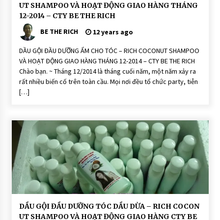
ầ
UT SHAMPOO VÀ HOẠT ĐỘNG GIAO HÀNG THÁNG
u
G
12-2014 – CTY BE THE RICH
ộ
i
BE THE RICH
12 years ago
Đ
ầ
u
DẦU GỘI ĐẦU DƯỠNG ẨM CHO TÓC – RICH COCONUT SHAMPOO
D
VÀ HOẠT ĐỘNG GIAO HÀNG THÁNG 12-2014 – CTY BE THE RICH
ư
ỡ
Chào bạn. ~ Tháng 12/2014 là tháng cuối năm, một năm xảy ra
n
rất nhiều biến cố trên toàn cầu. Mọi nơi đều tổ chức party, tiễn
g
T
[…]
ó
c
H
O
Ạ
T
Đ
Ộ
N
G
D
DẦU GỘI ĐẦU DƯỠNG TÓC DẦU DỪA – RICH COCON
ầ
UT SHAMPOO VÀ HOẠT ĐỘNG GIAO HÀNG CTY BE
u