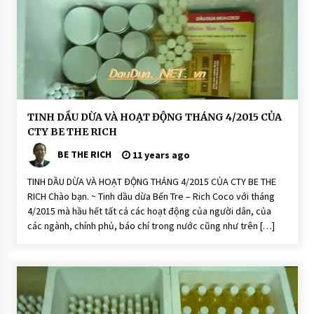
Ộ
N
G
N
ấ
m
Li
n
h
C
hi
D
TINH DẦU DỪA VÀ HOẠT ĐỘNG THÁNG 4/2015 CỦA
ầ
CTY BE THE RICH
u
D
BE THE RICH
ừ
11 years ago
a
R
TINH DẦU DỪA VÀ HOẠT ĐỘNG THÁNG 4/2015 CỦA CTY BE THE
i
c
RICH Chào bạn. ~ Tinh dầu dừa Bến Tre – Rich Coco với tháng
h
4/2015 mà hầu hết tất cả các hoạt động của người dân, của
C
o
các ngành, chính phủ, báo chí trong nước cũng như trên […]
C
o
H
O
Ạ
T
Đ
Ộ