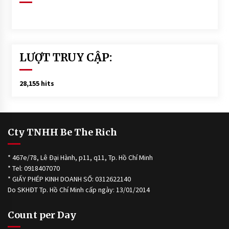
LƯỢT TRUY CẬP:
28,155 hits
Cty TNHH Be The Rich
* 467e/78, Lê Đại Hành, p11, q11, Tp. Hồ Chí Minh
* Tel: 0918407070
* GIẤY PHÉP KINH DOANH SỐ: 0312622140
Do SKHĐT Tp. Hồ Chí Minh cấp ngày: 13/01/2014
Count per Day