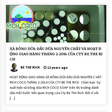
g
X
à
P
h
ò
n
g
T
hi
ê
n
N
H
hi
XÀ BÔNG DỪA-DẦU DỪA NGUYÊN CHẤT VÀ HOẠT Đ
O
ê
ỘNG GIAO HÀNG THÁNG 2-2014 CỦA CTY BE THE RI
Ạ
n:
T
R
CH
Đ
ic
Ộ
h
BE THE RICH
12 years ago
N
C
G
o
C
HOẠT ĐỘNG GIAO HÀNG XÀ BÔNG DỪA-DẦU DỪA NGUYÊN C HẤT
X
o
à
RICH COCO THÁNG 2-2014 CỦA CTY BE THE RICH Chào bạn. Sự
S
P
o
xuất hiện xà bông dừa RICH COCO SOAP trên thị trường đánh
h
a
ò
dấu một bước tiến quan trọng của Cty Be The Rich. Bởi vì với
p
n
[…]
g
T
hi
ê