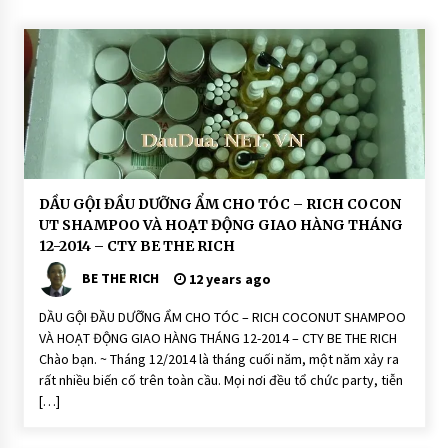
CONNECTING FRIENDS – CONNECTI
NG LOVE: SLOGAN CỦA CTY TNHH BE
THE RICH
13 years ago
D
DẦU GỘI ĐẦU DƯỠNG ẨM CHO TÓC – RICH COCON
ầ
UT SHAMPOO VÀ HOẠT ĐỘNG GIAO HÀNG THÁNG
u
G
12-2014 – CTY BE THE RICH
ộ
i
BE THE RICH
12 years ago
Đ
ầ
u
DẦU GỘI ĐẦU DƯỠNG ẨM CHO TÓC – RICH COCONUT SHAMPOO
D
VÀ HOẠT ĐỘNG GIAO HÀNG THÁNG 12-2014 – CTY BE THE RICH
ư
ỡ
Chào bạn. ~ Tháng 12/2014 là tháng cuối năm, một năm xảy ra
n
rất nhiều biến cố trên toàn cầu. Mọi nơi đều tổ chức party, tiễn
g
T
[…]
ó
c