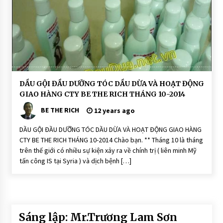
Ạ
T
Đ
Ộ
N
G
D
DẦU GỘI ĐẦU DƯỠNG TÓC DẦU DỪA VÀ HOẠT ĐỘNG
ầ
GIAO HÀNG CTY BE THE RICH THÁNG 10-2014
u
G
BE THE RICH
ộ
12 years ago
i
Đ
DẦU GỘI ĐẦU DƯỠNG TÓC DẦU DỪA VÀ HOẠT ĐỘNG GIAO HÀNG
ầ
u
CTY BE THE RICH THÁNG 10-2014 Chào bạn. ** Tháng 10 là tháng
D
trên thế giới có nhiều sự kiện xảy ra về chính trị ( liên minh Mỹ
ư
ỡ
tấn công IS tại Syria ) và dịch bệnh […]
n
g
T
ó
c
H
O
Sáng lập: Mr.Trương Lam Sơn
Ạ