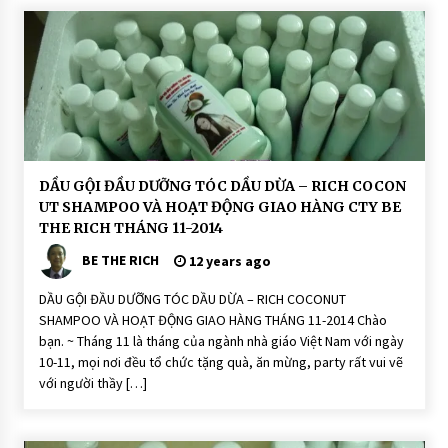
H
O
Ạ
T
Đ
Ộ
N
G
D
DẦU GỘI ĐẦU DƯỠNG TÓC DẦU DỪA – RICH COCON
ầ
UT SHAMPOO VÀ HOẠT ĐỘNG GIAO HÀNG CTY BE
u
G
THE RICH THÁNG 11-2014
ộ
i
BE THE RICH
12 years ago
Đ
ầ
u
DẦU GỘI ĐẦU DƯỠNG TÓC DẦU DỪA – RICH COCONUT
D
SHAMPOO VÀ HOẠT ĐỘNG GIAO HÀNG THÁNG 11-2014 Chào
ư
ỡ
bạn. ~ Tháng 11 là tháng của ngành nhà giáo Việt Nam với ngày
n
10-11, mọi nơi đều tổ chức tặng quà, ăn mừng, party rất vui vẽ
g
T
với người thầy […]
ó
c
H
O