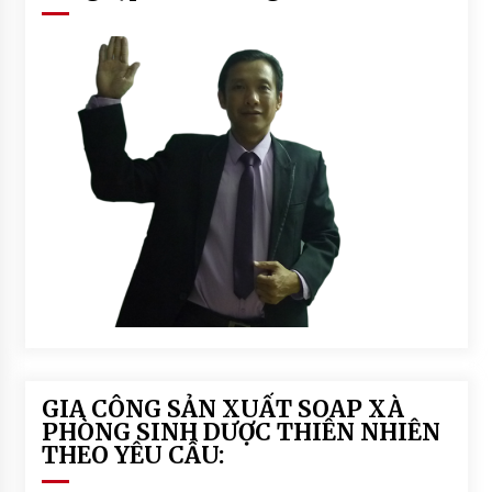
T
Đ
Ộ
N
G
GIA CÔNG SẢN XUẤT SOAP XÀ
PHÒNG SINH DƯỢC THIÊN NHIÊN
THEO YÊU CẦU: