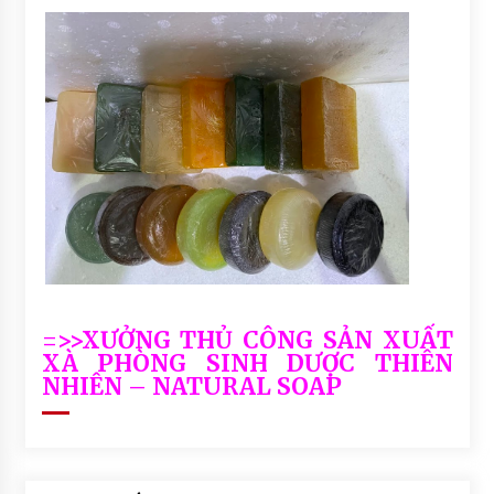
=>>XƯỞNG THỦ CÔNG SẢN XUẤT
XÀ PHÒNG SINH DƯỢC THIÊN
NHIÊN – NATURAL SOAP