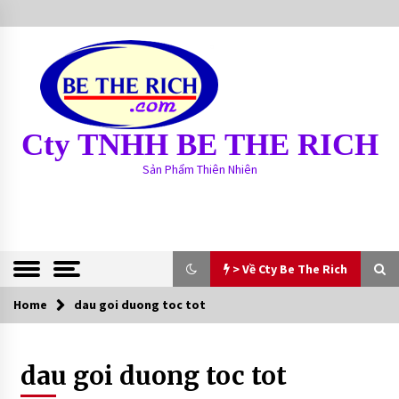
S
k
i
p
t
o
c
Cty TNHH BE THE RICH
o
n
Sản Phẩm Thiên Nhiên
t
e
n
t
> Về Cty Be The Rich
Home
> Về Cty Be The Rich
dau goi duong toc tot
BE THE RICH
dau goi duong toc tot
13 years ago