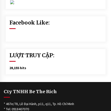
Facebook Like:
LƯỢT TRUY CẬP:
28,155 hits
Cty TNHH Be The Rich
* 467e/78, Lê Đại Hành, p11, q11, Tp. Hồ Chí Minh
* Tel: 0918407070