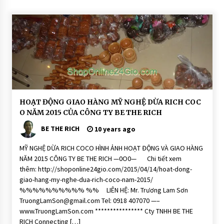
CONNECTING FRIENDS – CONNECTI
NG LOVE: SLOGAN CỦA CTY TNHH BE
THE RICH
13 years ago
H
HOẠT ĐỘNG GIAO HÀNG MỸ NGHỆ DỪA RICH COC
O
O NĂM 2015 CỦA CÔNG TY BE THE RICH
Ạ
T
BE THE RICH
Đ
10 years ago
Ộ
N
MỸ NGHỆ DỪA RICH COCO HÌNH ẢNH HOẠT ĐỘNG VÀ GIAO HÀNG
G
NĂM 2015 CÔNG TY BE THE RICH —0O0— Chi tiết xem
M
ỹ
thêm: http://shoponline24gio.com/2015/04/14/hoat-dong-
N
giao-hang-my-nghe-dua-rich-coco-nam-2015/
g
h
%%%%%%%%%% %% LIÊN HỆ: Mr. Trương Lam Sơn
ệ
TruongLamSon@gmail.com Tel: 0918 407070 —–
D
ừ
www.TruongLamSon.com **************** Cty TNHH BE THE
a
RICH Connecting […]