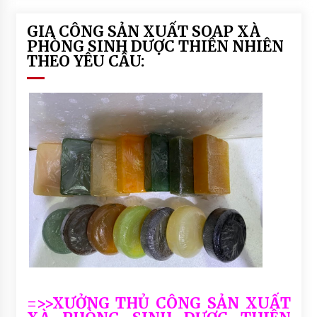
GIA CÔNG SẢN XUẤT SOAP XÀ
PHÒNG SINH DƯỢC THIÊN NHIÊN
THEO YÊU CẦU:
=>>XƯỞNG THỦ CÔNG SẢN XUẤT