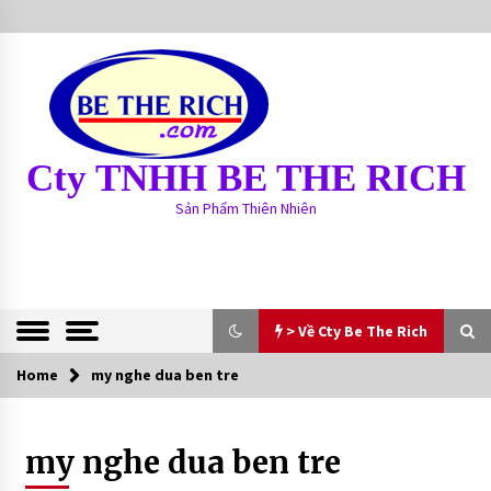
S
k
i
p
t
o
c
Cty TNHH BE THE RICH
o
n
Sản Phẩm Thiên Nhiên
t
e
n
t
> Về Cty Be The Rich
Home
> Về Cty Be The Rich
my nghe dua ben tre
BE THE RICH
my nghe dua ben tre
13 years ago