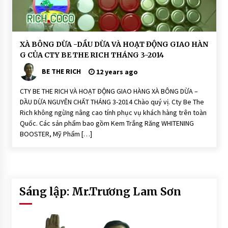
n
N
h
i
ê
n
H
XÀ BÔNG DỪA -DẦU DỪA VÀ HOẠT ĐỘNG GIAO HÀN
-
o
N
G CỦA CTY BE THE RICH THÁNG 3-2014
ạ
o
t
n
BE THE RICH
Đ
12 years ago
i
ộ
S
n
o
CTY BE THE RICH VÀ HOẠT ĐỘNG GIAO HÀNG XÀ BÔNG DỪA –
g
a
DẦU DỪA NGUYÊN CHẤT THÁNG 3-2014 Chào quý vị. Cty Be The
p
H
O
Rich không ngừng nâng cao tính phục vụ khách hàng trên toàn
X
Ạ
à
Quốc. Các sản phẩm bao gồm Kem Trắng Răng WHITENING
T
P
Đ
BOOSTER, Mỹ Phẩm […]
h
Ộ
ò
N
n
G
g
T
X
hi
à
ê
P
n
h
Sáng lập: Mr.Trương Lam Sơn
N
ò
hi
n
ê
g
n:
T
R
hi