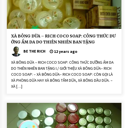
n
g
T
hi
ê
n
N
hi
ê
H
XÀ BÔNG DỪA – RICH COCO SOAP: CÔNG THỨC DƯ
n:
o
R
ỠNG ẨM DA DO THIÊN NHIÊN BAN TẶNG
ạ
ic
t
h
BE THE RICH
Đ
12 years ago
C
ộ
o
n
C
XÀ BÔNG DỪA – RICH COCO SOAP: CÔNG THỨC DƯỠNG ẨM DA
g
o
DO THIÊN NHIÊN BAN TẶNG I./ GIỚI THIỆU XÀ BÔNG DỪA– RICH
S
X
o
à
COCO SOAP: – XÀ BÔNG DỪA– RICH COCO SOAP: CÒN GỌI LÀ
a
P
XÀ PHÒNG DỪA HAY XÀ BÔNG TẮM DỪA, XÀ BÔNG DẦU DỪA. –
p
h
ò
XÀ […]
n
g
N
h
à
u
T
h
i
ê