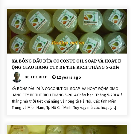
CONNECTING FRIENDS – CONNECTI
NG LOVE: SLOGAN CỦA CTY TNHH BE
THE RICH
13 years ago
H
XÀ BÔNG DẦU DỪA COCONUT OIL SOAP VÀ HOẠT Đ
O
ỘNG GIAO HÀNG CTY BE THE RICH THÁNG 5-2014
Ạ
T
BE THE RICH
Đ
12 years ago
Ộ
N
XÀ BÔNG DẦU DỪA COCONUT OIL SOAP VÀ HOẠT ĐỘNG GIAO
G
HÀNG CTY BE THE RICH THÁNG 5-2014 Chào bạn. Tháng 5-2014 là
X
à
tháng mà thời tiết khá nắng và nóng từ Hà Nội, Các tỉnh Miền
P
Trung và Miền Nam, Tp Hồ Chí Minh. Tuy vậy mà các hoạt […]
h
ò
n
g
T
hi