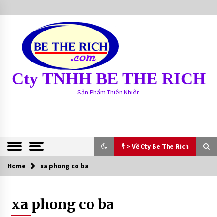
S
k
i
p
t
o
c
Cty TNHH BE THE RICH
o
n
Sản Phẩm Thiên Nhiên
t
e
n
t
> Về Cty Be The Rich
Home
> Về Cty Be The Rich
xa phong co ba
BE THE RICH
xa phong co ba
13 years ago