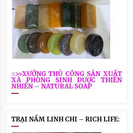
=>>XƯỞNG THỦ CÔNG SẢN XUẤT
XÀ PHÒNG SINH DƯỢC THIÊN
NHIÊN – NATURAL SOAP
TRẠI NẤM LINH CHI – RICH LIFE: