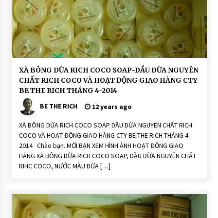
ê
n
N
hi
ê
n:
R
ic
h
C
o
H
XÀ BÔNG DỪA RICH COCO SOAP-DẦU DỪA NGUYÊN
C
o
CHẤT RICH COCO VÀ HOẠT ĐỘNG GIAO HÀNG CTY
o
ạ
S
t
BE THE RICH THÁNG 4-2014
o
Đ
a
ộ
BE THE RICH
12 years ago
p
n
g
XÀ BÔNG DỪA RICH COCO SOAP DẦU DỪA NGUYÊN CHẤT RICH
H
O
COCO VÀ HOẠT ĐỘNG GIAO HÀNG CTY BE THE RICH THÁNG 4-
Ạ
2014 Chào bạn. MỜI BẠN XEM HÌNH ẢNH HOẠT ĐỘNG GIAO
T
Đ
HÀNG XÀ BÔNG DỪA RICH COCO SOAP, DẦU DỪA NGUYÊN CHẤT
Ộ
RIHC COCO, NƯỚC MÀU DỪA […]
N
G
X
à
P
h
ò