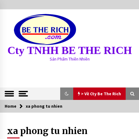
S
k
i
p
t
o
c
Cty TNHH BE THE RICH
o
n
Sản Phẩm Thiên Nhiên
t
e
n
t
> Về Cty Be The Rich
Home
> Về Cty Be The Rich
xa phong tu nhien
BE THE RICH
xa phong tu nhien
13 years ago