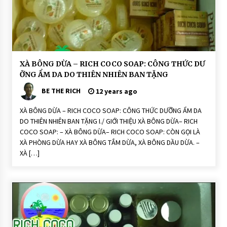
n
g
T
hi
ê
n
N
hi
ê
H
XÀ BÔNG DỪA – RICH COCO SOAP: CÔNG THỨC DƯ
n:
o
R
ỠNG ẨM DA DO THIÊN NHIÊN BAN TẶNG
ạ
ic
t
h
BE THE RICH
Đ
12 years ago
C
ộ
o
n
C
XÀ BÔNG DỪA – RICH COCO SOAP: CÔNG THỨC DƯỠNG ẨM DA
g
o
DO THIÊN NHIÊN BAN TẶNG I./ GIỚI THIỆU XÀ BÔNG DỪA– RICH
S
X
o
à
COCO SOAP: – XÀ BÔNG DỪA– RICH COCO SOAP: CÒN GỌI LÀ
a
P
XÀ PHÒNG DỪA HAY XÀ BÔNG TẮM DỪA, XÀ BÔNG DẦU DỪA. –
p
h
ò
XÀ […]
n
g
N
h
à
u
T
h
i
ê