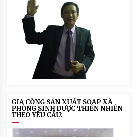
ic
C
h
o
C
C
o
o
C
S
o
o
S
a
o
p
a
p
GIA CÔNG SẢN XUẤT SOAP XÀ
PHÒNG SINH DƯỢC THIÊN NHIÊN
THEO YÊU CẦU: