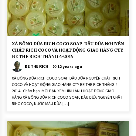
ê
n
N
hi
ê
n:
R
ic
h
C
o
H
XÀ BÔNG DỪA RICH COCO SOAP-DẦU DỪA NGUYÊN
C
o
CHẤT RICH COCO VÀ HOẠT ĐỘNG GIAO HÀNG CTY
o
ạ
S
t
BE THE RICH THÁNG 4-2014
o
Đ
a
ộ
BE THE RICH
12 years ago
p
n
g
XÀ BÔNG DỪA RICH COCO SOAP DẦU DỪA NGUYÊN CHẤT RICH
H
O
COCO VÀ HOẠT ĐỘNG GIAO HÀNG CTY BE THE RICH THÁNG 4-
Ạ
2014 Chào bạn. MỜI BẠN XEM HÌNH ẢNH HOẠT ĐỘNG GIAO
T
Đ
HÀNG XÀ BÔNG DỪA RICH COCO SOAP, DẦU DỪA NGUYÊN CHẤT
Ộ
RIHC COCO, NƯỚC MÀU DỪA […]
N
G
X
à
P
h
ò