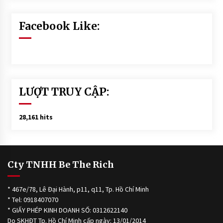
Facebook Like:
LƯỢT TRUY CẬP:
28,161 hits
Cty TNHH Be The Rich
* 467e/78, Lê Đại Hành, p11, q11, Tp. Hồ Chí Minh
* Tel: 0918407070
* GIẤY PHÉP KINH DOANH SỐ: 0312622140
Do SKHĐT Tp. Hồ Chí Minh cấp ngày: 13/01/2014