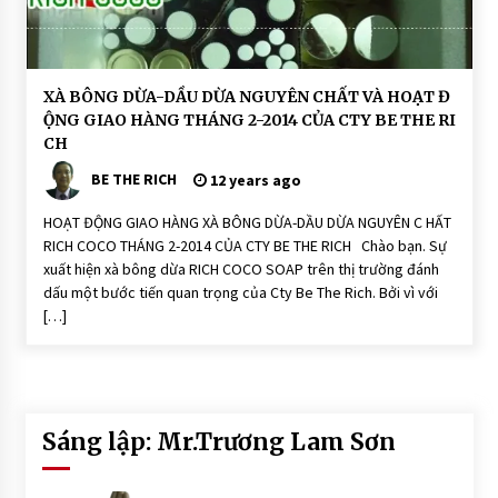
n
N
h
i
ê
n
H
XÀ BÔNG DỪA-DẦU DỪA NGUYÊN CHẤT VÀ HOẠT Đ
-
O
N
ỘNG GIAO HÀNG THÁNG 2-2014 CỦA CTY BE THE RI
Ạ
o
T
CH
n
Đ
i
Ộ
BE THE RICH
S
12 years ago
N
o
G
a
HOẠT ĐỘNG GIAO HÀNG XÀ BÔNG DỪA-DẦU DỪA NGUYÊN C HẤT
p
X
à
RICH COCO THÁNG 2-2014 CỦA CTY BE THE RICH Chào bạn. Sự
X
P
à
xuất hiện xà bông dừa RICH COCO SOAP trên thị trường đánh
h
P
ò
dấu một bước tiến quan trọng của Cty Be The Rich. Bởi vì với
h
n
ò
[…]
g
n
T
g
hi
T
ê
hi
n
ê
N
n
hi
N
ê
Sáng lập: Mr.Trương Lam Sơn
hi
n:
ê
R
n:
ic
R
h