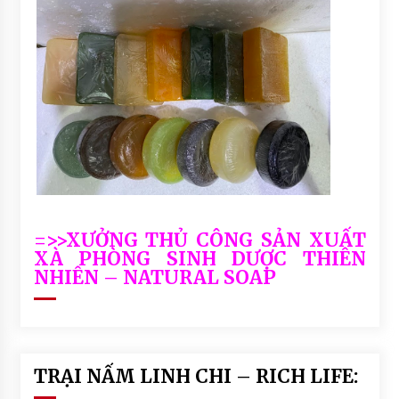
=>>XƯỞNG THỦ CÔNG SẢN XUẤT
XÀ PHÒNG SINH DƯỢC THIÊN
NHIÊN – NATURAL SOAP
TRẠI NẤM LINH CHI – RICH LIFE: