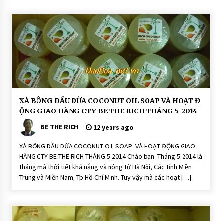
CONNECTING FRIENDS – CONNECTI
NG LOVE: SLOGAN CỦA CTY TNHH BE
THE RICH
13 years ago
H
XÀ BÔNG DẦU DỪA COCONUT OIL SOAP VÀ HOẠT Đ
O
ỘNG GIAO HÀNG CTY BE THE RICH THÁNG 5-2014
Ạ
T
BE THE RICH
Đ
12 years ago
Ộ
N
XÀ BÔNG DẦU DỪA COCONUT OIL SOAP VÀ HOẠT ĐỘNG GIAO
G
HÀNG CTY BE THE RICH THÁNG 5-2014 Chào bạn. Tháng 5-2014 là
X
à
tháng mà thời tiết khá nắng và nóng từ Hà Nội, Các tỉnh Miền
P
Trung và Miền Nam, Tp Hồ Chí Minh. Tuy vậy mà các hoạt […]
h
ò
n
g
T
hi