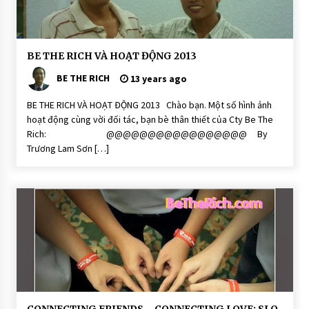
CONNECTING FRIENDS – CONNECTI
C
BE THE RICH VÀ HOẠT ĐỘNG 2013
NG LOVE: SLOGAN CỦA CTY TNHH BE
ộ
THE RICH
n
BE THE RICH
13 years ago
g
13 years ago
Đ
ồ
BE THE RICH VÀ HOẠT ĐỘNG 2013 Chào bạn. Một số hình ảnh
n
hoạt động cùng vời đối tác, bạn bè thân thiết của Cty Be The
g
Rich: @@@@@@@@@@@@@@@@@ By
H
o
Trương Lam Sơn […]
ạ
t
Đ
ộ
n
g
H
O
Ạ
T
Đ
Ộ
N
G
B