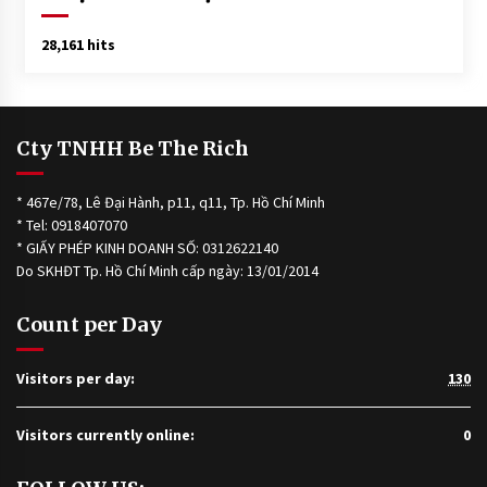
28,161 hits
Cty TNHH Be The Rich
* 467e/78, Lê Đại Hành, p11, q11, Tp. Hồ Chí Minh
* Tel: 0918407070
* GIẤY PHÉP KINH DOANH SỐ: 0312622140
Do SKHĐT Tp. Hồ Chí Minh cấp ngày: 13/01/2014
Count per Day
Visitors per day:
130
Visitors currently online:
0