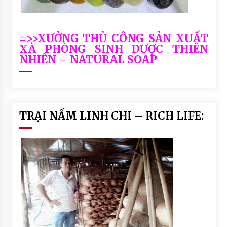
=>>XƯỞNG THỦ CÔNG SẢN XUẤT
XÀ PHÒNG SINH DƯỢC THIÊN
NHIÊN – NATURAL SOAP
TRẠI NẤM LINH CHI – RICH LIFE: