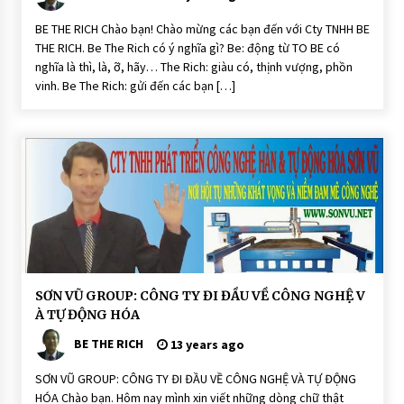
h
e
R
BE THE RICH Chào bạn! Chào mừng các bạn đến với Cty TNHH BE
i
THE RICH. Be The Rich có ý nghĩa gì? Be: động từ TO BE có
c
h
nghĩa là thì, là, ỡ, hãy… The Rich: giàu có, thịnh vượng, phồn
H
vinh. Be The Rich: gửi đến các bạn […]
o
ạ
t
Đ
ộ
n
g
Đ
SƠN VŨ GROUP: CÔNG TY ĐI ĐẦU VỀ CÔNG NGHỆ V
Ố
À TỰ ĐỘNG HÓA
I
T
BE THE RICH
Á
13 years ago
C
SƠN VŨ GROUP: CÔNG TY ĐI ĐẦU VỀ CÔNG NGHỆ VÀ TỰ ĐỘNG
HÓA Chào bạn. Hôm nay mình xin viết những dòng chữ thật