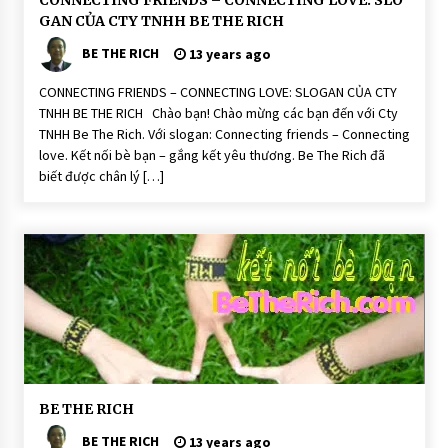
CONNECTING FRIENDS – CONNECTING LOVE: SLO
e
GAN CỦA CTY TNHH BE THE RICH
T
h
BE THE RICH
e
13 years ago
R
i
CONNECTING FRIENDS – CONNECTING LOVE: SLOGAN CỦA CTY
c
h
TNHH BE THE RICH Chào bạn! Chào mừng các bạn đến với Cty
H
TNHH Be The Rich. Với slogan: Connecting friends – Connecting
o
love. Kết nối bè bạn – gắng kết yêu thương. Be The Rich đã
ạ
t
biết được chân lý […]
Đ
ộ
n
g
B
BE THE RICH
e
T
BE THE RICH
13 years ago