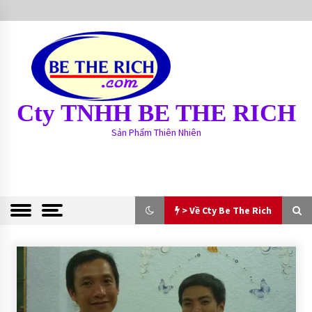
S
k
i
p
t
o
c
Cty TNHH BE THE RICH
o
n
Sản Phẩm Thiên Nhiên
t
e
n
t
> Về Cty Be The Rich
> Về Cty Be The Rich
BE THE RICH
13 years ago