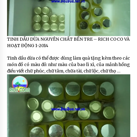
TINH DẦU DỪA NGUYÊN CHẤT BẾN TRE – RICH COCO VÀ
HOẠT ĐỘNG 1-2014
Tinh dầu dừa có thể được dùng làm quà tặng kèm theo các
món đồ có màu đỏ: như màu của bao lì xì, của mảnh hồng
điều viết chữ phúc, chữ tâm, chữa tài, chữ lộc, chữ thọ …