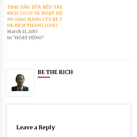
TINH DẦU DỪA BẾN TRE
RICH COCO VÀ HOẠT ĐỘ
NG GIAO HÀNG CTY BE T
HE RICH THÁNG 2/2015
March 11, 2015
In "HOẠT ĐỘNG"
Posted
Tagged
in
#
BE THE RICH
D
a
ầ
n
u
d
D
a
ừ
u
a
d
R
u
i
a
Leave a Reply
#
c
h
b