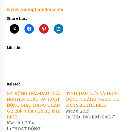
www.TruongLamSon.com
Share this:
Like this:
Related
XÀ BÔNG DỪA-DẦU DỪA
TINH DẦU DỪA VÀ HOẠT
NGUYÊN CHẤT VÀ HOẠT
ĐỘNG THÁNG 4/2015 CỦ
ĐỘNG GIAO HÀNG THÁN
A CTY BE THE RICH
G 2-2014 CỦA CTY BE THE
May 6, 2015
RICH
In "Dầu Dừa Rich CoCo"
March 1, 2014
In "HOẠT ĐỘNG"