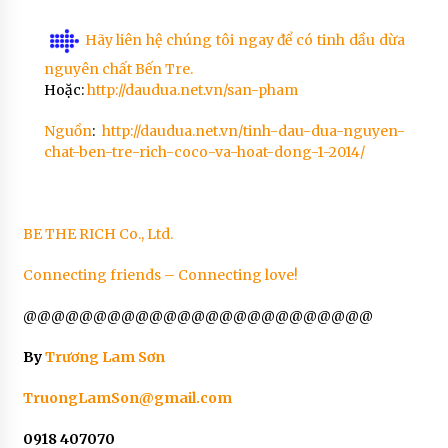
Hãy liên hệ chúng tôi ngay để có tinh dầu dừa
nguyên chất Bến Tre.
Hoặc:
http://daudua.net.vn/san-pham
Nguồn
:
http://daudua.net.vn/tinh-dau-dua-nguyen-
chat-ben-tre-rich-coco-va-hoat-dong-1-2014/
BE THE RICH Co., Ltd.
Connecting friends – Connecting love!
@@@@@@@@@@@@@@@@@@@@@@@@@
By
Trương Lam Sơn
TruongLamSon@gmail.com
0918 407070