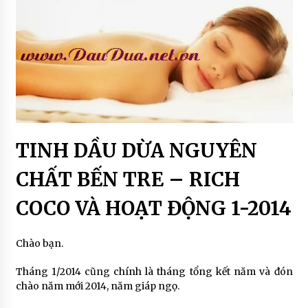
G
TINH DẦU DỪA NGUYÊN
CHẤT BẾN TRE – RICH
COCO VÀ HOẠT ĐỘNG 1-2014
Chào bạn.
Tháng 1/2014 cũng chính là tháng tổng kết năm và đón
chào năm mới 2014, năm giáp ngọ.