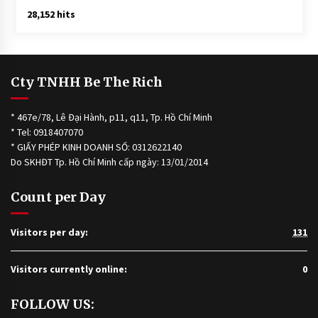
a
28,152 hits
d
a
u
d
Cty TNHH Be The Rich
u
a
* 467e/78, Lê Đại Hành, p11, q11, Tp. Hồ Chí Minh
#
* Tel: 0918407070
t
* GIẤY PHÉP KINH DOANH SỐ: 0312622140
a
Do SKHĐT Tp. Hồ Chí Minh cấp ngày: 13/01/2014
c
d
u
Count per Day
n
g
Visitors per day:
131
d
a
u
Visitors currently online:
0
d
u
FOLLOW US:
a