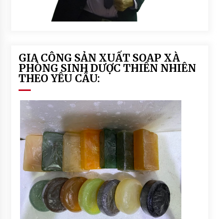
n
t
r
e
#
d
GIA CÔNG SẢN XUẤT SOAP XÀ
a
PHÒNG SINH DƯỢC THIÊN NHIÊN
u
THEO YÊU CẦU:
d
u
a
r
i
c
h
c
o
c
o
#
d
a