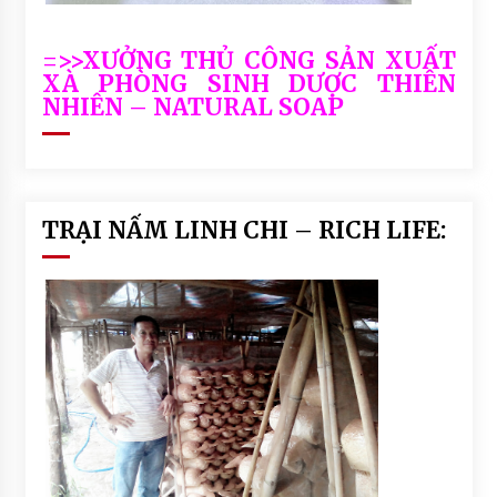
u
d
=>>XƯỞNG THỦ CÔNG SẢN XUẤT
u
XÀ PHÒNG SINH DƯỢC THIÊN
a
NHIÊN – NATURAL SOAP
ti
n
h
k
h
TRẠI NẤM LINH CHI – RICH LIFE:
i
e
t
#
d
a
u
d
u
o
n
g