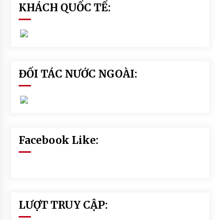
u
KHÁCH QUỐC TẾ:
a
ti
n
h
d
a
ĐỐI TÁC NƯỚC NGOÀI:
u
o
d
a
u
#
t
Facebook Like:
a
c
d
u
n
g
LƯỢT TRUY CẬP:
c
u