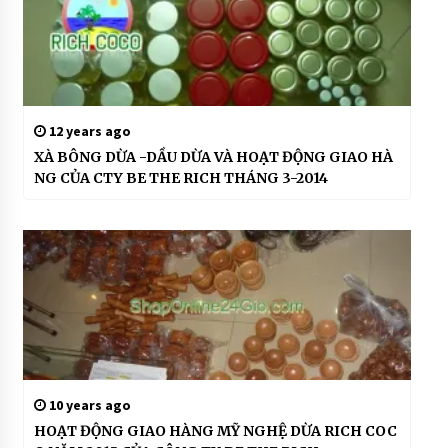
a
u
d
u
a
#
d
12 years ago
a
XÀ BÔNG DỪA -DẦU DỪA VÀ HOẠT ĐỘNG GIAO HÀ
u
NG CỦA CTY BE THE RICH THÁNG 3-2014
d
u
a
l
a
g
i
#
d
a
u
10 years ago
d
HOẠT ĐỘNG GIAO HÀNG MỸ NGHỆ DỪA RICH COC
u