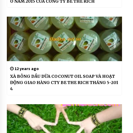
O NĂM 2015 CỦA CÔNG TY BE THE RICH
a
la
m
d
e
p
#
d
a
u
d
12 years ago
u
XÀ BÔNG DẦU DỪA COCONUT OIL SOAP VÀ HOẠT
a
ĐỘNG GIAO HÀNG CTY BE THE RICH THÁNG 5-201
n
4
g
u
y
e
n
c
h