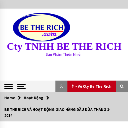
S
k
i
p
t
o
c
Cty TNHH BE THE RICH
o
n
Sản Phẩm Thiên Nhiên
t
e
n
t
> Về Cty Be The Rich
Home
> Về Cty Be The Rich
Hoạt Động
BE THE RICH VÀ HOẠT ĐỘNG GIAO HÀNG DẦU DỪA THÁNG 1-
BE THE RICH
2014
13 years ago