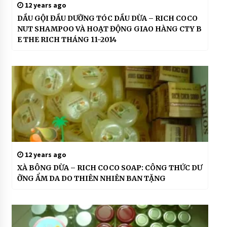
12 years ago
u
t
DẦU GỘI ĐẦU DƯỠNG TÓC DẦU DỪA – RICH COCO
o
NUT SHAMPOO VÀ HOẠT ĐỘNG GIAO HÀNG CTY B
il
E THE RICH THÁNG 11-2014
#
c
o
n
g
d
u
n
g
d
a
12 years ago
u
XÀ BÔNG DỪA – RICH COCO SOAP: CÔNG THỨC DƯ
d
ỠNG ẨM DA DO THIÊN NHIÊN BAN TẶNG
u
a
#
D