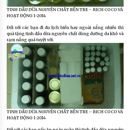
TINH DẦU DỪA NGUYÊN CHẤT BẾN TRE – RICH COCO VÀ
HOẠT ĐỘNG 1-2014
Đối với các bạn đi du lịch biển hay ngoài nắng nhiều thì
quà tặng tinh dầu dừa nguyên chất dùng dưỡng da khô và
rạm nắng quá tuyệt vời.
TINH DẦU DỪA NGUYÊN CHẤT BẾN TRE – RICH COCO VÀ
HOẠT ĐỘNG 1-2014
Đối với các bạn nấu ăn ngày xuân thì tinh dầu dừa nguyên