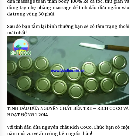
dừa massage toàn thân body 100% kể cả tóc, thư giản và
dùng tay nhẹ nhàng massage để tinh dầu dừa ngấm vào
da trong vòng 30 phút.
Sau đó bạn tắm lại bình thường bạn sẽ có tâm trạng thoải
mái nhất!
TINH DẦU DỪA NGUYÊN CHẤT BẾN TRE – RICH COCO VÀ
HOẠT ĐỘNG 1-2014
Với tinh dầu dừa nguyên chất Rich CoCo, Chúc bạn có một
năm mới vui vẽ ấm cúng bên người thân!