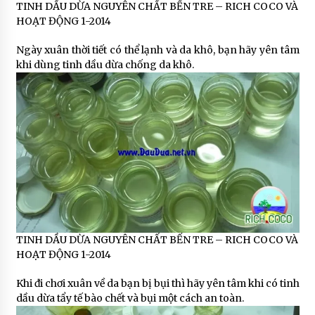
TINH DẦU DỪA NGUYÊN CHẤT BẾN TRE – RICH COCO VÀ
HOẠT ĐỘNG 1-2014
Ngày xuân thời tiết có thể lạnh và da khô, bạn hãy yên tâm
khi dùng tinh dầu dừa chống da khô.
TINH DẦU DỪA NGUYÊN CHẤT BẾN TRE – RICH COCO VÀ
HOẠT ĐỘNG 1-2014
Khi đi chơi xuân về da bạn bị bụi thì hãy yên tâm khi có tinh
dầu dừa tẩy tế bào chết và bụi một cách an toàn.