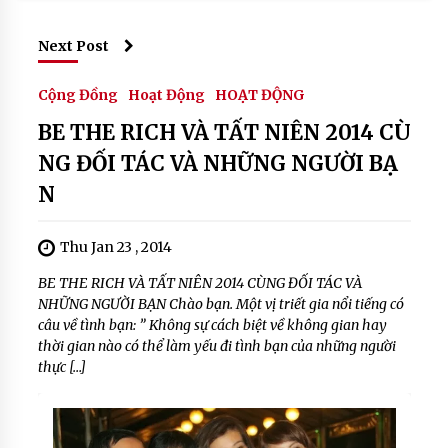
#
G
c
a
Next Post
c
h
Cộng Đồng
Hoạt Động
HOẠT ĐỘNG
la
BE THE RICH VÀ TẤT NIÊN 2014 CÙ
m
d
NG ĐỐI TÁC VÀ NHỮNG NGƯỜI BẠ
a
N
u
d
u
Thu Jan 23 , 2014
a
#
BE THE RICH VÀ TẤT NIÊN 2014 CÙNG ĐỐI TÁC VÀ
c
NHỮNG NGƯỜI BẠN Chào bạn. Một vị triết gia nổi tiếng có
a
câu về tình bạn: ” Không sự cách biệt về không gian hay
c
thời gian nào có thể làm yếu đi tình bạn của những người
h
thực […]
n
a
u
d